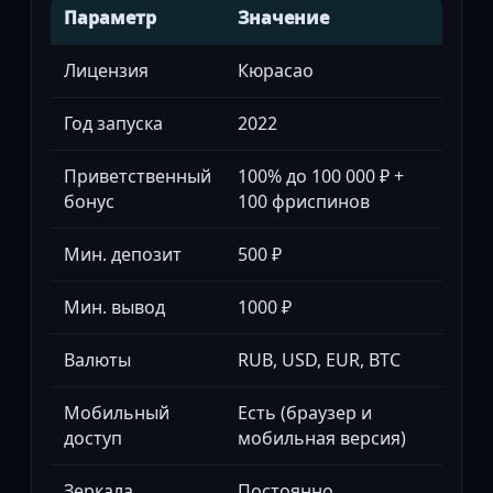
Параметр
Значение
Лицензия
Кюрасао
Год запуска
2022
Приветственный
100% до 100 000 ₽ +
бонус
100 фриспинов
Мин. депозит
500 ₽
Мин. вывод
1000 ₽
Валюты
RUB, USD, EUR, BTC
Мобильный
Есть (браузер и
доступ
мобильная версия)
Зеркала
Постоянно