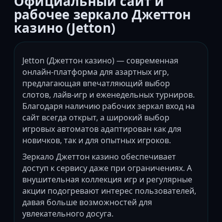
Официальный сайт и
рабочее зеркало Джеттон
казино (Jetton)
Jetton (Джеттон казино) — современная
онлайн-платформа для азартных игр,
предлагающая впечатляющий выбор
слотов, лайв-игр и еженедельных турниров.
Благодаря наличию рабочих зеркал вход на
сайт всегда открыт, а широкий выбор
игровых автоматов адаптирован как для
новичков, так и для опытных игроков.
Зеркало Джеттон казино обеспечивает
доступ к сервису даже при ограничениях. А
внушительная коллекция игр и регулярные
акции подогревают интерес пользователей,
давая больше возможностей для
увлекательного досуга.