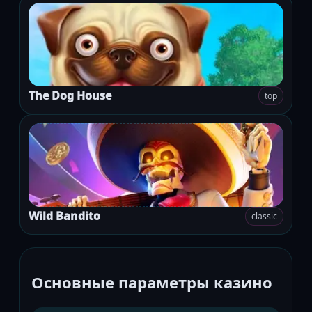
The Dog House
top
Wild Bandito
classic
Основные параметры казино