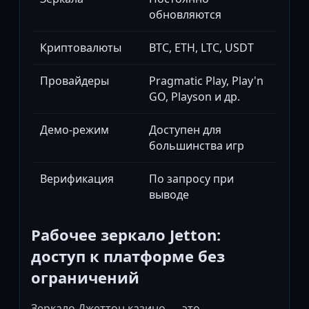
обновляются
Криптовалюты
BTC, ETH, LTC, USDT
Провайдеры
Pragmatic Play, Play'n
GO, Playson и др.
Демо-режим
Доступен для
большинства игр
Верификация
По запросу при
выводе
Рабочее зеркало Jetton:
доступ к платформе без
ограничений
Зеркало Джеттон казино — это