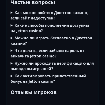
Частые вопросы
Как можно войти в Джеттон казино,
если сайт недоступен?
Какие способы пополнения доступны
на Jetton casino?
Можно ли играть бесплатно в Джеттон
казино?
Что делать, если забыли пароль от
аккаунта Jetton casino?
Нужно ли проходить верификацию для
вывода выигрышей?
Как активировать приветственный
бонус на Jetton casino?
Отзывы игроков